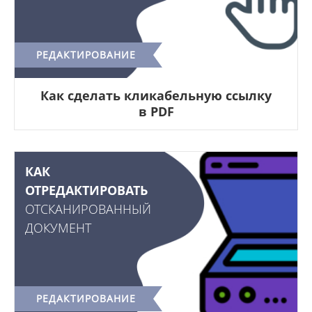
РЕДАКТИРОВАНИЕ
Как сделать кликабельную ссылку
в PDF
КАК
ОТРЕДАКТИРОВАТЬ
ОТСКАНИРОВАННЫЙ
ДОКУМЕНТ
РЕДАКТИРОВАНИЕ