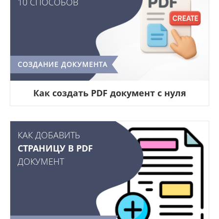
10 СПОСОБОВ
СОЗДАНИЕ ДОКУМЕНТА
Как создать PDF документ с нуля
КАК ДОБАВИТЬ
СТРАНИЦУ В PDF
ДОКУМЕНТ