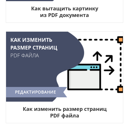
Как вытащить картинку
из PDF документа
КАК ИЗМЕНИТЬ
РАЗМЕР СТРАНИЦ
PDF ФАЙЛА
РЕДАКТИРОВАНИЕ
Как изменить размер страниц
PDF файла