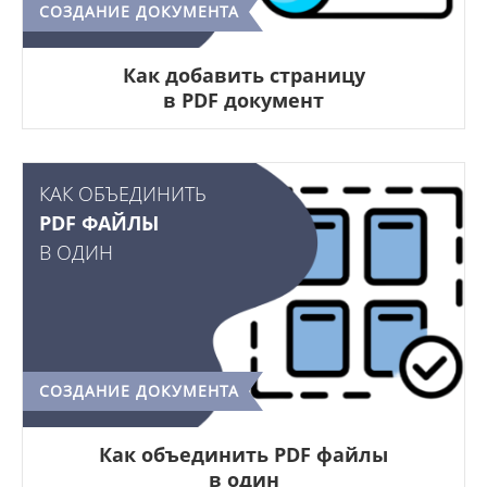
СОЗДАНИЕ ДОКУМЕНТА
Как добавить страницу
в PDF документ
КАК ОБЪЕДИНИТЬ
PDF ФАЙЛЫ
В ОДИН
СОЗДАНИЕ ДОКУМЕНТА
Как объединить PDF файлы
в один