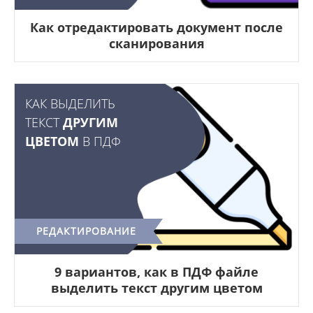
Как отредактировать документ после
сканирования
КАК ВЫДЕЛИТЬ
ТЕКСТ
ДРУГИМ
ЦВЕТОМ
В ПДФ
РЕДАКТИРОВАНИЕ
9 вариантов, как в ПДФ файле
выделить текст другим цветом