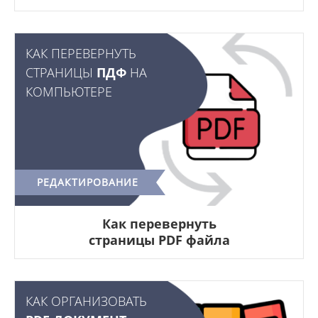
КАК ПЕРЕВЕРНУТЬ
СТРАНИЦЫ
ПДФ
НА
КОМПЬЮТЕРЕ
РЕДАКТИРОВАНИЕ
Как перевернуть
страницы PDF файла
КАК ОРГАНИЗОВАТЬ