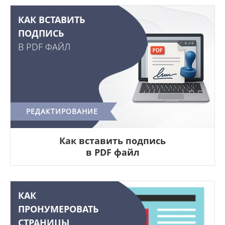
КАК ВСТАВИТЬ
ПОДПИСЬ
В PDF ФАЙЛ
РЕДАКТИРОВАНИЕ
Как вставить подпись
в PDF файл
КАК
ПРОНУМЕРОВАТЬ
СТРАНИЦЫ