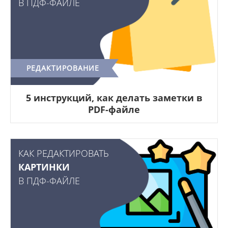
В ПДФ-ФАЙЛЕ
РЕДАКТИРОВАНИЕ
5 инструкций, как делать заметки в
PDF-файле
КАК РЕДАКТИРОВАТЬ
КАРТИНКИ
В ПДФ-ФАЙЛЕ