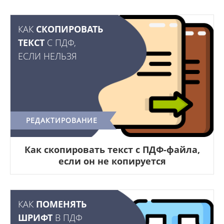
КАК
СКОПИРОВАТЬ
ТЕКСТ
С ПДФ,
ЕСЛИ НЕЛЬЗЯ
РЕДАКТИРОВАНИЕ
Как скопировать текст с ПДФ-файла,
если он не копируется
КАК
ПОМЕНЯТЬ
ШРИФТ
В ПДФ