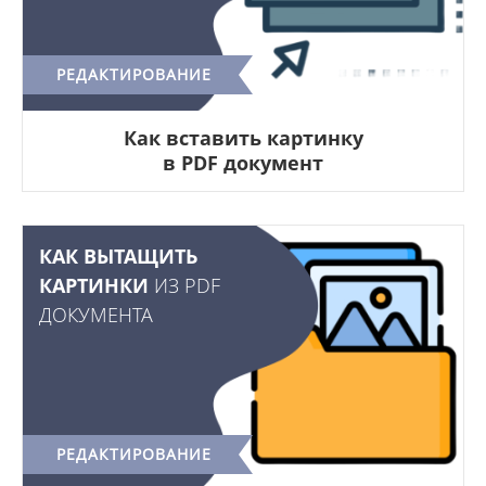
РЕДАКТИРОВАНИЕ
Как вставить картинку
в PDF документ
КАК ВЫТАЩИТЬ
КАРТИНКИ
ИЗ PDF
ДОКУМЕНТА
РЕДАКТИРОВАНИЕ