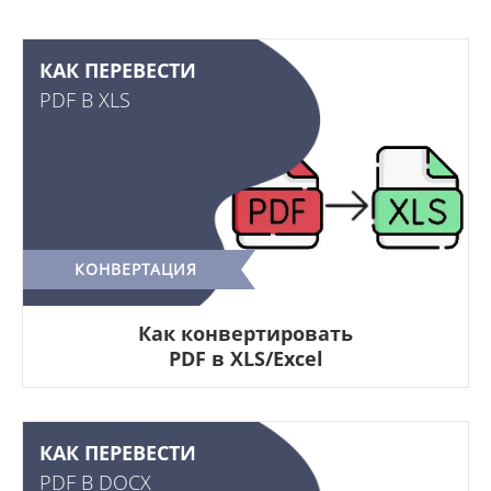
КАК ПЕРЕВЕСТИ
PDF В XLS
КОНВЕРТАЦИЯ
Как конвертировать
PDF в XLS/Excel
КАК ПЕРЕВЕСТИ
PDF В DOCX