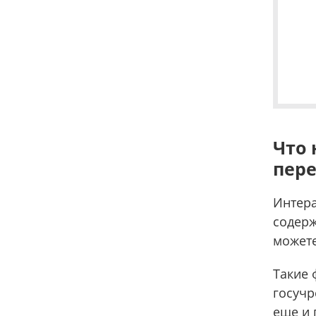
Что 
пере
Интера
содерж
можете
Такие 
госучр
еще и 