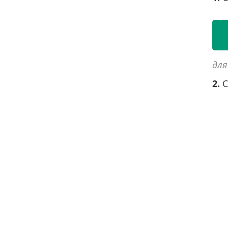
для
2.
С