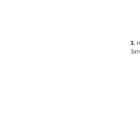
3.
Н
Зат