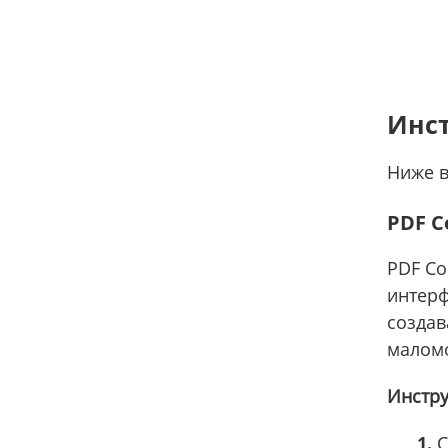
Инс
Ниже в
PDF 
PDF Co
интерф
создав
маломо
Инстру
1.
С