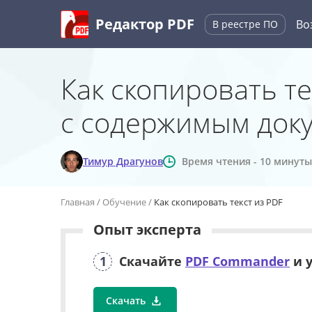
Редактор PDF
Во
В реестре
ПО
Как скопировать те
с содержимым док
Тимур Драгунов
Время чтения - 10 минуты
Главная
Обучение
Как скопировать текст из PDF
Опыт эксперта
1
Скачайте
PDF Commander
и 
Скачать