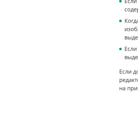
Если
соде
Когд
изоб
выде
Если
выде
Если д
редакт
на пр