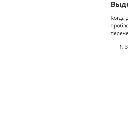
Выде
Когда 
пробле
перене
1.
З