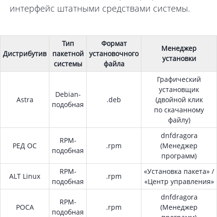
интерфейс штатными средствами системы.
Тип
Формат
Менеджер
Дистрибутив
пакетной
установочного
установки
системы
файла
Графический
установщик
Debian-
Astra
.deb
(двойной клик
подобная
по скачанному
файлу)
dnfdragora
RPM-
РЕД ОС
.rpm
(Менеджер
подобная
программ)
RPM-
«Установка пакета» /
ALT Linux
.rpm
подобная
«Центр управления»
dnfdragora
RPM-
РОСА
.rpm
(Менеджер
подобная