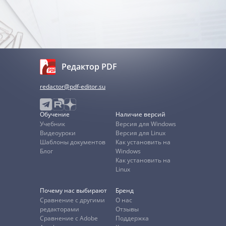
Редактор PDF
redactor@pdf-editor.su
Обучение
Наличие версий
Учебник
Версия для Windows
Видеоуроки
Версия для Linux
Шаблоны документов
Как установить на
Блог
Windows
Как установить на
Linux
Почему нас выбирают
Бренд
Сравнение с другими
О нас
редакторами
Отзывы
Сравнение с Adobe
Поддержка