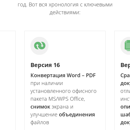
год. Вот вся хронология с ключевыми
действиями:
Версия 16
Ве
Конвертация Word – PDF
Сра
при наличии
док
установленного офисного
отл
пакета MS/WPS Office,
инс
снимок
экрана и
оп
улучшение
объединения
ша
файлов
док