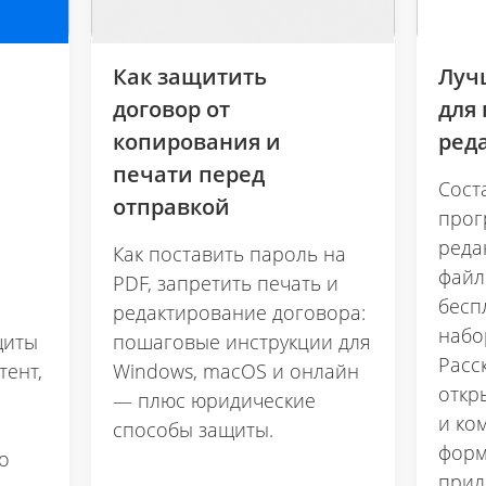
Как защитить
Луч
договор от
для
копирования и
ред
печати перед
Сост
отправкой
прог
реда
Как поставить пароль на
файл
PDF, запретить печать и
бесп
редактирование договора:
набо
щиты
пошаговые инструкции для
Расс
тент,
Windows, macOS и онлайн
откр
— плюс юридические
и ко
способы защиты.
форм
о
прил