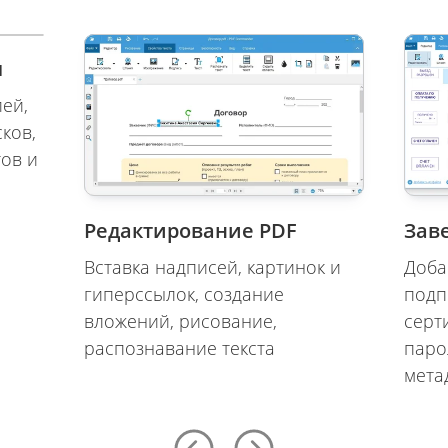
ы
ей,
ков,
тов и
Редактирование PDF
Зав
Вставка надписей, картинок и
Доба
гиперссылок, создание
подп
вложений, рисование,
серт
распознавание текста
паро
мета