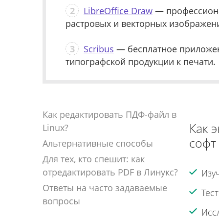
2
LibreOffice Draw
— профессиона
растровых и векторных изображени
3
Scribus
— бесплатное приложен
типографской продукции к печати.
Как редактировать ПДФ-файл в
Как 
Linux?
софт
Альтернативные способы
Для тех, кто спешит: как
отредактировать PDF в Линукс?
Изу
Ответы на часто задаваемые
Тес
вопросы
Исс