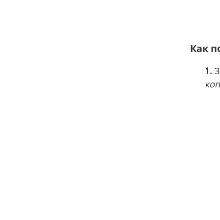
Как п
1.
З
коп