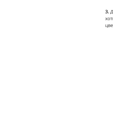
3.
Д
хот
цве