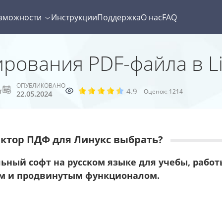
зможности
Инструкции
Поддержка
О нас
FAQ
ирования PDF-файла в L
ОПУБЛИКОВАНО
4.9
т
Оценок:
1214
22.05.2024
дактор ПДФ для Линукс выбрать?
ный софт на русском языке для учебы, работ
м и продвинутым функционалом.