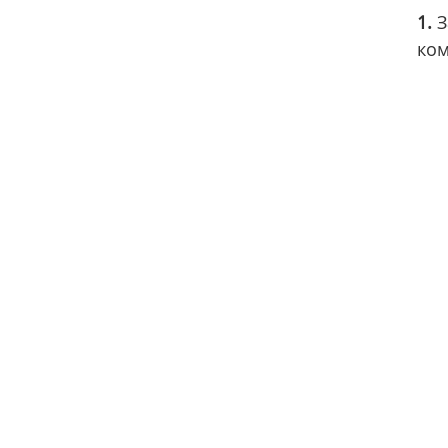
1.
З
ком