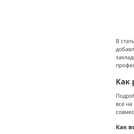
В стат
добавл
заклад
профес
Как 
Подроб
все на
совмес
Как в